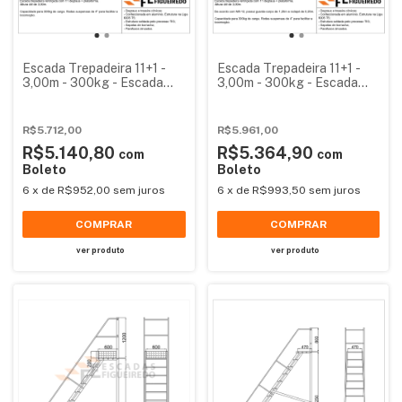
Escada Trepadeira 11+1 -
Escada Trepadeira 11+1 -
3,00m - 300kg - Escada
3,00m - 300kg - Escada
Plataforma de Alumínio
Plataforma de Alumínio
Reforçada
Reforçada NR12
R$5.712,00
R$5.961,00
R$5.140,80
R$5.364,90
com
com
Boleto
Boleto
6
x
de
R$952,00
sem juros
6
x
de
R$993,50
sem juros
COMPRAR
COMPRAR
ver produto
ver produto