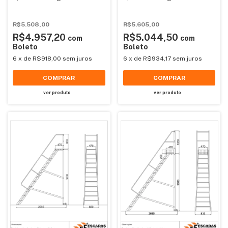
Plataforma de Alumínio
Plataforma de Alumínio
Reforçada NR12
Reforçada NR12
(Plataforma 60x60cm)
R$5.508,00
R$5.605,00
R$4.957,20
R$5.044,50
com
com
Boleto
Boleto
6
x
de
R$918,00
sem juros
6
x
de
R$934,17
sem juros
COMPRAR
COMPRAR
ver produto
ver produto