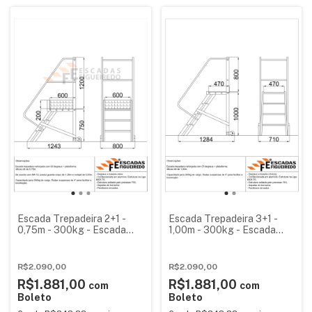
Escada Trepadeira 2+1 -
Escada Trepadeira 3+1 -
0,75m - 300kg - Escada
1,00m - 300kg - Escada
Plataforma de Alumínio
Plataforma de Alumínio
Reforçada NR12
Reforçada
(Plataforma 60x60cm)
R$2.090,00
R$2.090,00
R$1.881,00
R$1.881,00
com
com
Boleto
Boleto