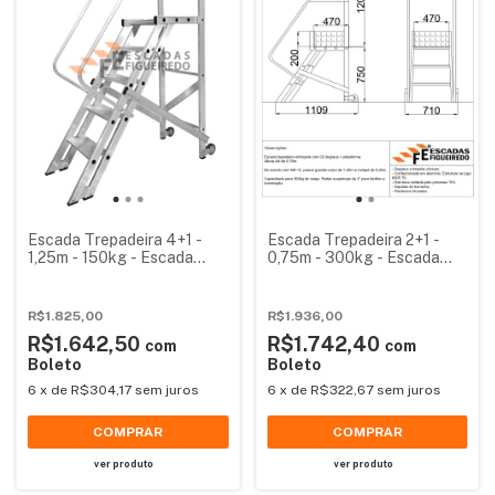
Escada Trepadeira 4+1 -
Escada Trepadeira 2+1 -
1,25m - 150kg - Escada
0,75m - 300kg - Escada
Plataforma de Alumínio
Plataforma de Alumínio
Padrão
Reforçada NR12
R$1.825,00
R$1.936,00
R$1.642,50
R$1.742,40
com
com
Boleto
Boleto
6
x
de
R$304,17
sem juros
6
x
de
R$322,67
sem juros
COMPRAR
COMPRAR
ver produto
ver produto