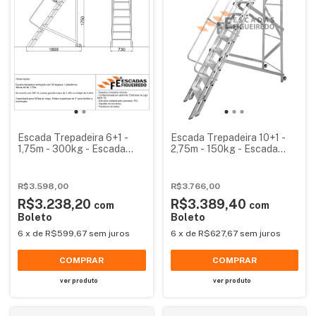
Escada Trepadeira 6+1 -
Escada Trepadeira 10+1 -
1,75m - 300kg - Escada
2,75m - 150kg - Escada
Plataforma de Alumínio
Plataforma de Alumínio
Reforçada NR12
Padrão
R$3.598,00
R$3.766,00
R$3.238,20
R$3.389,40
com
com
Boleto
Boleto
6
x
de
R$599,67
sem juros
6
x
de
R$627,67
sem juros
COMPRAR
COMPRAR
ver produto
ver produto