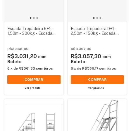
Escada Trepadeira 5+1 -
Escada Trepadeira 9+1 -
1,50m - 300kg - Escada
2,50m - 150kg - Escada
Plataforma de Alumínio
Plataforma de Alumínio
Reforçada NR12
Padrão
(Plataforma 60x60cm)
R$3.368,00
R$3.397,00
R$3.031,20
R$3.057,30
com
com
Boleto
Boleto
6
x
de
R$561,33
sem juros
6
x
de
R$566,17
sem juros
COMPRAR
COMPRAR
ver produto
ver produto