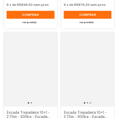
6
x
de
R$849,50
sem juros
6
x
de
R$874,33
sem juros
COMPRAR
COMPRAR
ver produto
ver produto
Escada Trepadeira 10+1 -
Escada Trepadeira 10+1 -
2,75m - 300kg - Escada
2,75m - 300kg - Escada