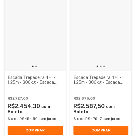
Escada Trepadeira 4+1 -
Escada Trepadeira 4+1 -
1,25m - 300kg - Escada
1,25m - 300kg - Escada
Plataforma de Alumínio
Plataforma de Alumínio
Reforçada NR12
Reforçada NR12
(Plataforma 60x60cm)
R$2.727,00
R$2.875,00
R$2.454,30
R$2.587,50
com
com
Boleto
Boleto
6
x
de
R$454,50
sem juros
6
x
de
R$479,17
sem juros
COMPRAR
COMPRAR