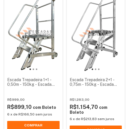
Escada Trepadeira 1+1 -
Escada Trepadeira 2+1 -
0,50m - 150kg - Escada
0,75m - 150kg - Escada
Plataforma de Alumínio
Plataforma de Alumínio
Padrão
Padrão
R$999,00
R$1.283,00
R$899,10
R$1.154,70
com
Boleto
com
Boleto
6
x
de
R$166,50
sem juros
6
x
de
R$213,83
sem juros
COMPRAR