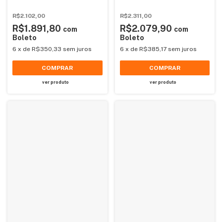
Padrão
Reforçada NR12
R$2.102,00
R$2.311,00
R$1.891,80
R$2.079,90
com
com
Boleto
Boleto
6
x
de
R$350,33
sem juros
6
x
de
R$385,17
sem juros
COMPRAR
COMPRAR
ver produto
ver produto