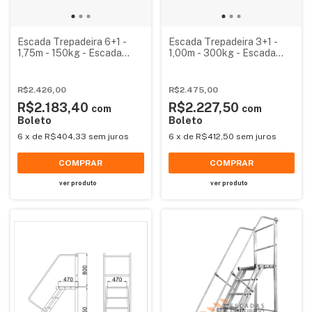
Escada Trepadeira 6+1 -
Escada Trepadeira 3+1 -
1,75m - 150kg - Escada
1,00m - 300kg - Escada
Plataforma de Alumínio
Plataforma de Alumínio
Padrão
Reforçada NR12
(Plataforma 60x60cm)
R$2.426,00
R$2.475,00
R$2.183,40
R$2.227,50
com
com
Boleto
Boleto
6
x
de
R$404,33
sem juros
6
x
de
R$412,50
sem juros
COMPRAR
COMPRAR
ver produto
ver produto