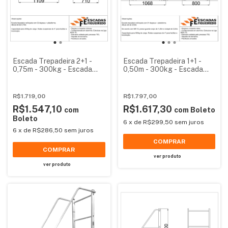
Escada Trepadeira 2+1 -
Escada Trepadeira 1+1 -
0,75m - 300kg - Escada
0,50m - 300kg - Escada
Plataforma de Alumínio
Plataforma de Alumínio
Reforçada
Reforçada NR12
(Plataforma 60x60cm)
R$1.719,00
R$1.797,00
R$1.547,10
R$1.617,30
com
com
Boleto
Boleto
6
x
de
R$299,50
sem juros
6
x
de
R$286,50
sem juros
COMPRAR
COMPRAR
ver produto
ver produto