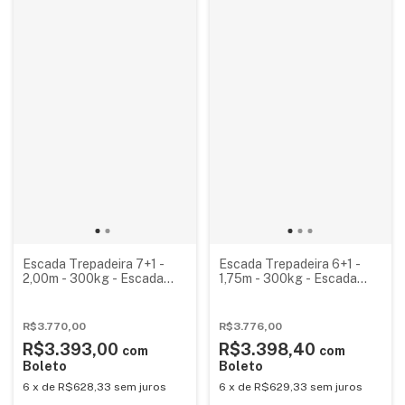
Escada Trepadeira 7+1 -
Escada Trepadeira 6+1 -
2,00m - 300kg - Escada
1,75m - 300kg - Escada
Plataforma de Alumínio
Plataforma de Alumínio
Reforçada
Reforçada NR12
(Plataforma 60x60cm)
R$3.770,00
R$3.776,00
R$3.393,00
R$3.398,40
com
com
Boleto
Boleto
6
x
de
R$628,33
sem juros
6
x
de
R$629,33
sem juros