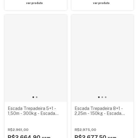
ver produto
ver produto
Escada Trepadeira 5+1 -
Escada Trepadeira 8+1 -
1,50m - 300kg - Escada
2,25m - 150kg - Escada
Plataforma de Alumínio
Plataforma de Alumínio
Reforçada
Padrão
R$2.961,00
R$2.975,00
R$2.664,90
R$2.677,50
com
com