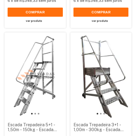
6
x
de
R$348,33
sem juros
6
x
de
R$348,33
sem juros
COMPRAR
COMPRAR
ver produto
ver produto
Escada Trepadeira 5+1 -
Escada Trepadeira 3+1 -
1,50m - 150kg - Escada
1,00m - 300kg - Escada
Plataforma de Alumínio
Plataforma de Alumínio