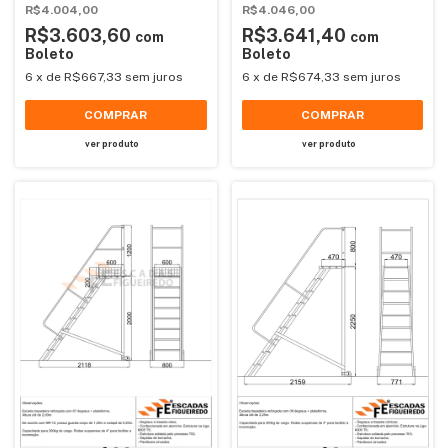
R$4.004,00
R$4.046,00
R$3.603,60
R$3.641,40
com
com
Boleto
Boleto
6
x
de
R$667,33
sem juros
6
x
de
R$674,33
sem juros
COMPRAR
COMPRAR
ver produto
ver produto