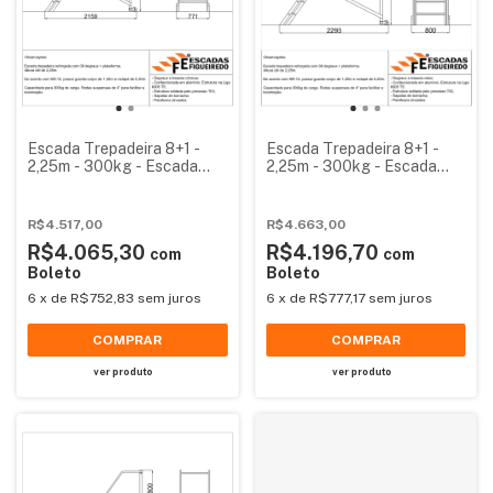
Escada Trepadeira 8+1 -
Escada Trepadeira 8+1 -
2,25m - 300kg - Escada
2,25m - 300kg - Escada
Plataforma de Alumínio
Plataforma de Alumínio
Reforçada NR12
Reforçada NR12
(Plataforma 60x60cm)
R$4.517,00
R$4.663,00
R$4.065,30
R$4.196,70
com
com
Boleto
Boleto
6
x
de
R$752,83
sem juros
6
x
de
R$777,17
sem juros
COMPRAR
COMPRAR
ver produto
ver produto