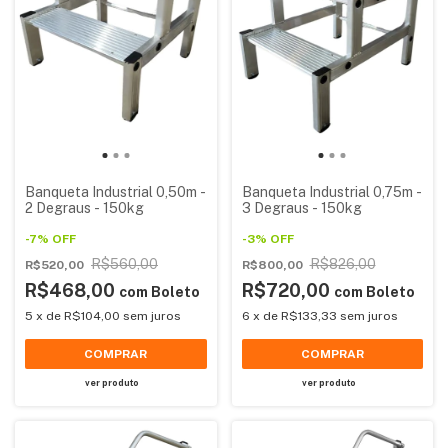
Banqueta Industrial 0,50m -
Banqueta Industrial 0,75m -
2 Degraus - 150kg
3 Degraus - 150kg
-
7
%
OFF
-
3
%
OFF
R$560,00
R$826,00
R$520,00
R$800,00
R$468,00
R$720,00
com
Boleto
com
Boleto
5
x
de
R$104,00
sem juros
6
x
de
R$133,33
sem juros
ver produto
ver produto