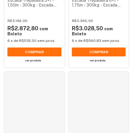
Escada Trepadeira 5+1 -
Escada Trepadeira 6+1 -
1,50m - 300kg - Escada
1,75m - 300kg - Escada
Plataforma de Alumínio
Plataforma de Alumínio
Reforçada NR12
Reforçada
R$3.192,00
R$3.365,00
R$2.872,80
R$3.028,50
com
com
Boleto
Boleto
6
x
de
R$532,00
sem juros
6
x
de
R$560,83
sem juros
COMPRAR
COMPRAR
ver produto
ver produto