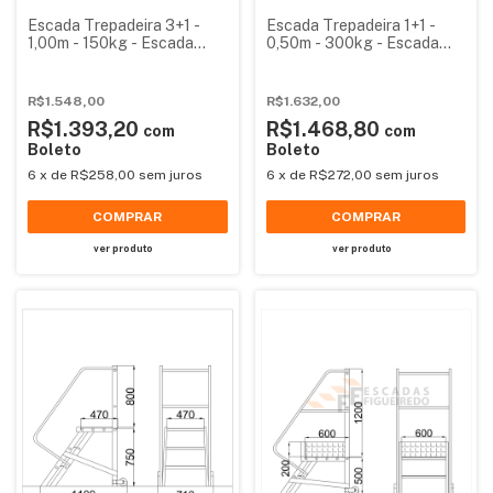
Escada Trepadeira 3+1 -
Escada Trepadeira 1+1 -
1,00m - 150kg - Escada
0,50m - 300kg - Escada
Plataforma de Alumínio
Plataforma de Alumínio
Padrão
Reforçada NR12
R$1.548,00
R$1.632,00
R$1.393,20
R$1.468,80
com
com
Boleto
Boleto
6
x
de
R$258,00
sem juros
6
x
de
R$272,00
sem juros
COMPRAR
COMPRAR
ver produto
ver produto