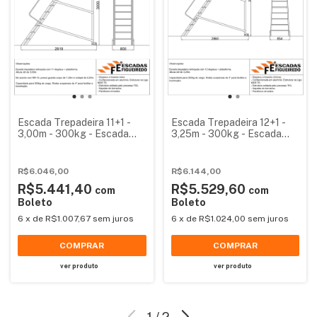
Escada Trepadeira 11+1 -
Escada Trepadeira 12+1 -
3,00m - 300kg - Escada
3,25m - 300kg - Escada
Plataforma de Alumínio
Plataforma de Alumínio
Reforçada NR12
Reforçada
(Plataforma 60x60cm)
R$6.046,00
R$6.144,00
R$5.441,40
R$5.529,60
com
com
Boleto
Boleto
6
x
de
R$1.007,67
sem juros
6
x
de
R$1.024,00
sem juros
COMPRAR
COMPRAR
ver produto
ver produto