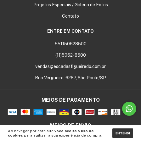
Projetos Especiais / Galeria de Fotos
Contato
ENTRE EM CONTATO
551150628500
(11)5062-8500
vendas@escadasfigueiredo.com.br
Rua Vergueiro, 6287, São Paulo/SP
MEIOS DE PAGAMENTO
MEIOS DE ENVIO
Ao navegar por este site
você aceita o uso de
ENTENDI
cookies
para agilizar a sua experiência de compra.