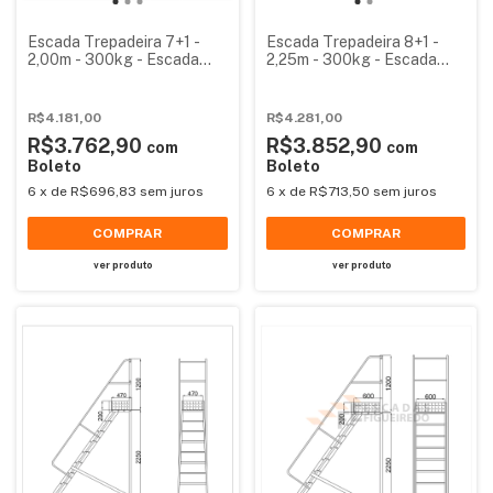
Escada Trepadeira 7+1 -
Escada Trepadeira 8+1 -
2,00m - 300kg - Escada
2,25m - 300kg - Escada
Plataforma de Alumínio
Plataforma de Alumínio
Reforçada NR12
Reforçada
(Plataforma 60x60cm)
R$4.181,00
R$4.281,00
R$3.762,90
R$3.852,90
com
com
Boleto
Boleto
6
x
de
R$696,83
sem juros
6
x
de
R$713,50
sem juros
COMPRAR
COMPRAR
ver produto
ver produto