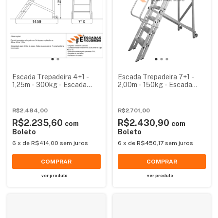
Escada Trepadeira 4+1 -
Escada Trepadeira 7+1 -
1,25m - 300kg - Escada
2,00m - 150kg - Escada
Plataforma de Alumínio
Plataforma de Alumínio
Reforçada
Padrão
R$2.484,00
R$2.701,00
R$2.235,60
R$2.430,90
com
com
Boleto
Boleto
6
x
de
R$414,00
sem juros
6
x
de
R$450,17
sem juros
COMPRAR
COMPRAR
ver produto
ver produto