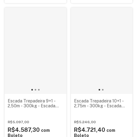
Escada Trepadeira 9+1 -
Escada Trepadeira 10+1 -
2,50m - 300kg - Escada
2,75m - 300kg - Escada
Plataforma de Alumínio
Plataforma de Alumínio
Reforçada NR12
Reforçada
(Plataforma 60x60cm)
R$5.097,00
R$5.246,00
R$4.587,30
R$4.721,40
com
com
Boleto
Boleto