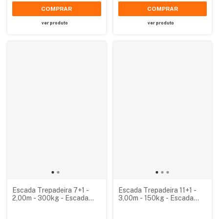
COMPRAR
COMPRAR
ver produto
ver produto
Escada Trepadeira 7+1 -
Escada Trepadeira 11+1 -
2,00m - 300kg - Escada
3,00m - 150kg - Escada
Plataforma de Alumínio
Plataforma de Alumínio
Reforçada NR12
Padrão