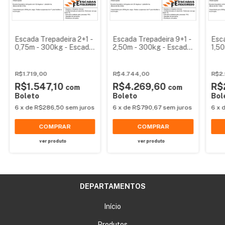
Escada Trepadeira 2+1 -
Escada Trepadeira 9+1 -
Esca
0,75m - 300kg - Escada
2,50m - 300kg - Escada
1,5
Plataforma de Alumínio
Plataforma de Alumínio
Plat
Reforçada
Reforçada
Ref
R$1.719,00
R$4.744,00
R$2.
R$1.547,10
R$4.269,60
R$
com
com
Boleto
Boleto
Bol
6
x
de
R$286,50
sem juros
6
x
de
R$790,67
sem juros
6
x
COMPRAR
COMPRAR
ver produto
ver produto
DEPARTAMENTOS
Início
Produtos