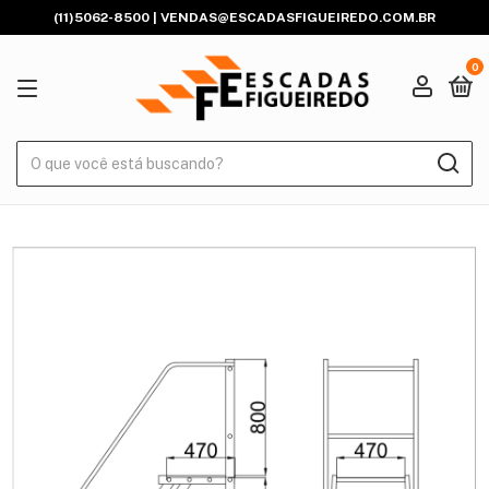
(11)5062-8500 |
VENDAS@ESCADASFIGUEIREDO.COM.BR
0