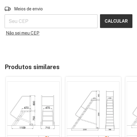
ALTERAR CEP
Entregas para o CEP:
Meios de envio
CALCULAR
Não sei meu CEP
Produtos similares