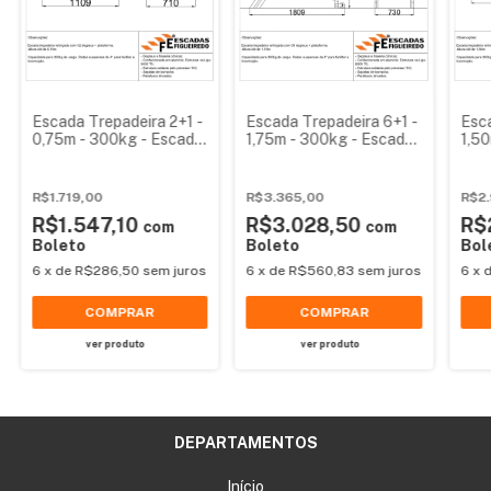
Escada Trepadeira 2+1 -
Escada Trepadeira 6+1 -
Esca
0,75m - 300kg - Escada
1,75m - 300kg - Escada
1,5
Plataforma de Alumínio
Plataforma de Alumínio
Plat
Reforçada
Reforçada
Ref
R$1.719,00
R$3.365,00
R$2.
R$1.547,10
R$3.028,50
R$
com
com
Boleto
Boleto
Bol
6
x
de
R$286,50
sem juros
6
x
de
R$560,83
sem juros
6
x
COMPRAR
COMPRAR
ver produto
ver produto
DEPARTAMENTOS
Início