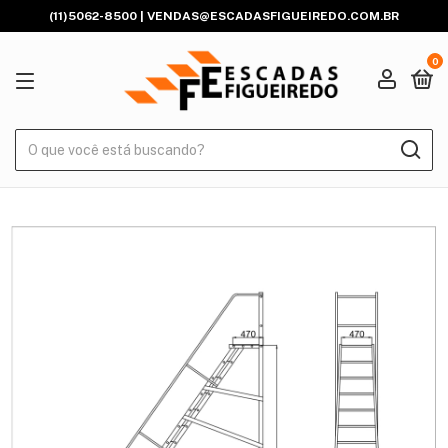
(11)5062-8500 |
VENDAS@ESCADASFIGUEIREDO.COM.BR
0