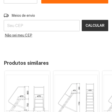
ALTERAR CEP
Entregas para o CEP:
Meios de envio
CALCULAR
Não sei meu CEP
Produtos similares